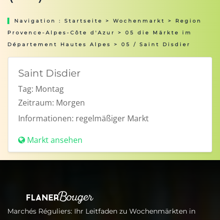
Navigation :
Startseite
>
Wochenmarkt
>
Region
Provence-Alpes-Côte d'Azur
>
05 die Märkte im
Département Hautes Alpes
> 05 / Saint Disdier
Saint Disdier
Tag:
Montag
Zeitraum:
Morgen
Informationen:
regelmäßiger Markt
Markt ansehen
Marchés Réguliers: Ihr Leitfaden zu Wochenmärkten in