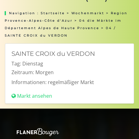
Navigation :
Startseite
>
Wochenmarkt
>
Region
Provence-Alpes-Côte d'Azur
>
04 die Märkte im
Département Alpes de Haute Provence
> 04 /
SAINTE CROIX du VERDON
SAINTE CROIX du VERDON
Tag:
Dienstag
Zeitraum:
Morgen
Informationen:
regelmäßiger Markt
Markt ansehen