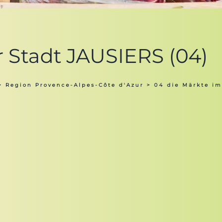
r Stadt JAUSIERS (04)
>
Region Provence-Alpes-Côte d'Azur
>
04 die Märkte i