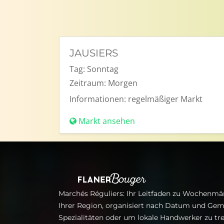
JAUSIERS
Tag:
Sonntag
Zeitraum:
Morgen
Informationen:
regelmäßiger Markt
Markt ansehen
Marchés Réguliers: Ihr Leitfaden zu Wochenmär
Ihrer Region, organisiert nach Datum und Gem
Spezialitäten oder um lokale Handwerker zu tre