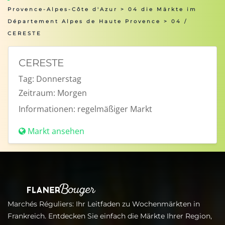
Provence-Alpes-Côte d'Azur
>
04 die Märkte im
Département Alpes de Haute Provence
> 04 /
CERESTE
CERESTE
Tag:
Donnerstag
Zeitraum:
Morgen
Informationen:
regelmäßiger Markt
Markt ansehen
Marchés Réguliers: Ihr Leitfaden zu Wochenmärkten in
Frankreich. Entdecken Sie einfach die Märkte Ihrer Region,