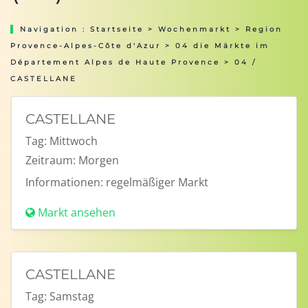
Navigation :
Startseite
>
Wochenmarkt
>
Region
Provence-Alpes-Côte d'Azur
>
04 die Märkte im
Département Alpes de Haute Provence
> 04 /
CASTELLANE
CASTELLANE
Tag:
Mittwoch
Zeitraum:
Morgen
Informationen:
regelmäßiger Markt
Markt ansehen
CASTELLANE
Tag:
Samstag