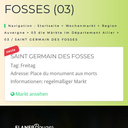
FOSSES (03)
Navigation :
Startseite
>
Wochenmarkt
>
Region
Auvergne
>
03 die Märkte im Département Allier
>
03 / SAINT GERMAIN DES FOSSES
Heute
SAINT GERMAIN DES FOSSES
Tag:
Freitag
Adresse:
Place du monument aux morts
Informationen:
regelmäßiger Markt
Markt ansehen