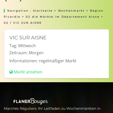
Navigation :
Startseite
>
Wochenmarkt
>
Region
Picardie
>
02 die Märkte im Département Aisne
>
02 / VIC SUR AISNE
VIC SUR AISNE
Tag:
Mittwoch
Zeitraum:
Morgen
Informationen:
regelmäßiger Markt
Markt ansehen
Marchés Réguliers: Ihr Leitfaden zu Wochenmärkten in