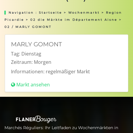
Navigation :
Startseite
>
Wochenmarkt
>
Region
Picardie
>
02 die Märkte im Département Aisne
>
02 / MARLY GOMONT
MARLY GOMONT
Tag:
Dienstag
Zeitraum:
Morgen
Informationen:
regelmäßiger Markt
Markt ansehen
Marchés Réguliers: Ihr Leitfaden zu Wochenmärkten in