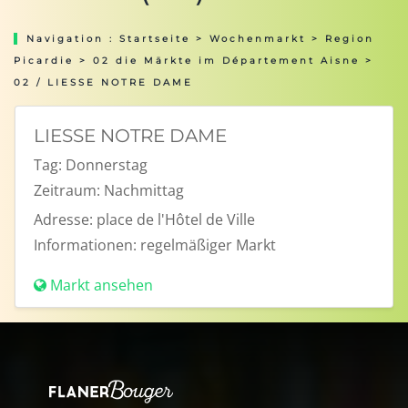
Navigation :
Startseite
>
Wochenmarkt
>
Region
Picardie
>
02 die Märkte im Département Aisne
>
02 / LIESSE NOTRE DAME
LIESSE NOTRE DAME
Tag:
Donnerstag
Zeitraum:
Nachmittag
Adresse:
place de l'Hôtel de Ville
Informationen:
regelmäßiger Markt
Markt ansehen