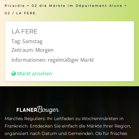
Picardie
>
02 die Märkte im Département Aisne
>
02 / LA FERE
LA FERE
Tag:
Samstag
Zeitraum:
Morgen
Informationen:
regelmäßiger Markt
Markt ansehen
Marchés Réguliers: Ihr Leitfaden zu Wochenmärkten in
Frankreich. Entdecken Sie einfach die Märkte Ihrer Region,
organisiert nach Datum und Gemeinden. Ob für frisches