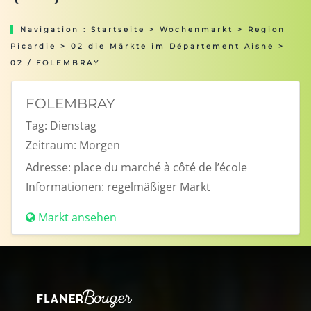
Navigation :
Startseite
>
Wochenmarkt
>
Region
Picardie
>
02 die Märkte im Département Aisne
>
02 / FOLEMBRAY
FOLEMBRAY
Tag:
Dienstag
Zeitraum:
Morgen
Adresse:
place du marché à côté de l’école
Informationen:
regelmäßiger Markt
Markt ansehen