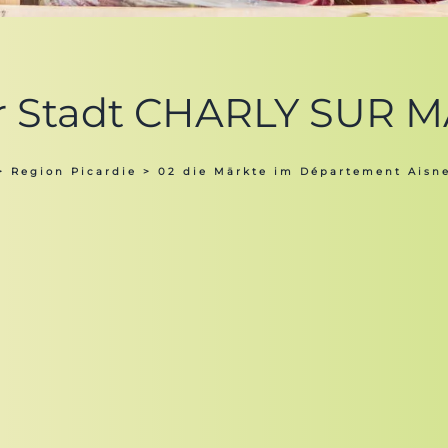
er Stadt CHARLY SUR 
>
Region Picardie
>
02 die Märkte im Département Aisn