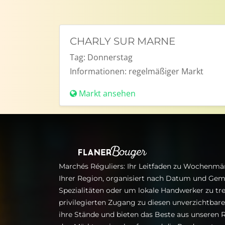
CHARLY SUR MARNE
Tag:
Donnerstag
Informationen:
regelmäßiger Markt
Markt ansehen
Marchés Réguliers: Ihr Leitfaden zu Wochenmär
Ihrer Region, organisiert nach Datum und Gem
Spezialitäten oder um lokale Handwerker zu tre
privilegierten Zugang zu diesen unverzichtba
ihre Stände und bieten das Beste aus unseren R