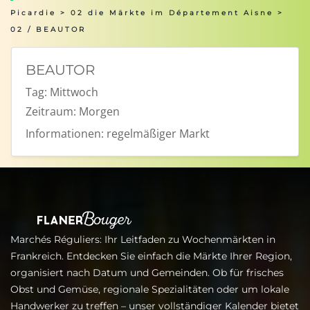
Picardie
>
02 die Märkte im Département Aisne
>
02 / BEAUTOR
BEAUTOR
Tag:
Mittwoch
Zeitraum:
Morgen
Informationen:
regelmäßiger Markt
Marchés Réguliers: Ihr Leitfaden zu Wochenmärkten in
Frankreich. Entdecken Sie einfach die Märkte Ihrer Region,
organisiert nach Datum und Gemeinden. Ob für frisches
Obst und Gemüse, regionale Spezialitäten oder um lokale
Handwerker zu treffen – unser vollständiger Kalender bietet