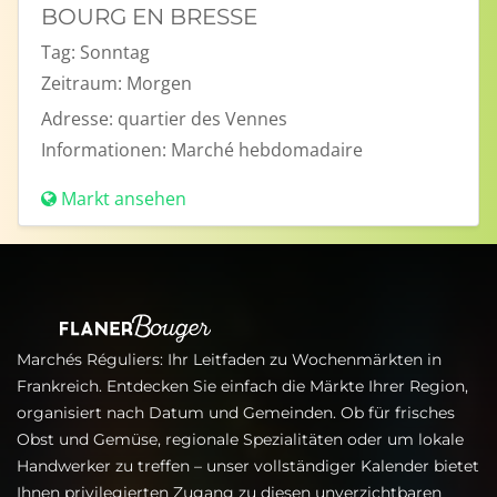
BOURG EN BRESSE
Tag:
Sonntag
Zeitraum:
Morgen
Adresse:
quartier des Vennes
Informationen:
Marché hebdomadaire
Markt ansehen
Marchés Réguliers: Ihr Leitfaden zu Wochenmärkten in
Frankreich. Entdecken Sie einfach die Märkte Ihrer Region,
organisiert nach Datum und Gemeinden. Ob für frisches
Obst und Gemüse, regionale Spezialitäten oder um lokale
Handwerker zu treffen – unser vollständiger Kalender bietet
Ihnen privilegierten Zugang zu diesen unverzichtbaren