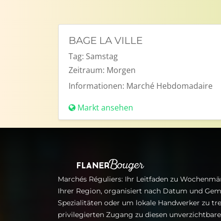
BAGE LA VILLE
Tag:
Samstag
Zeitraum:
Morgen
Informationen:
Marché Hebdomadaire
Markt ansehen
Marchés Réguliers: Ihr Leitfaden zu Wochenmär
Ihrer Region, organisiert nach Datum und Gem
Spezialitäten oder um lokale Handwerker zu tre
privilegierten Zugang zu diesen unverzichtba