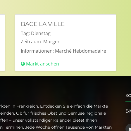
BAGE LA VILLE
Tag:
Dienstag
Zeitraum:
Morgen
Informationen:
Marché Hebdomadaire
Markt ansehen
KO
kten in Frankreich. Entdecken Sie einfach die Märkte
E-
einden. Ob für frisches Obst und Gemüse, regionale
ffen – unser vollständiger Kalender bietet Ihnen
ren Terminen. Jede Woche öffnen Tausende von Märkten